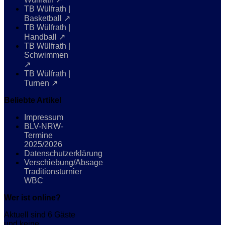
TB Wülfrath |
Basketball ↗
TB Wülfrath |
Handball ↗
TB Wülfrath |
Schwimmen
↗
TB Wülfrath |
Turnen ↗
Beliebte Artikel
Impressum
BLV-NRW-
Termine
2025/2026
Datenschutzerklärung
Verschiebung/Absage
Traditionsturnier
WBC
Wer ist online?
Aktuell sind 6 Gäste
und keine