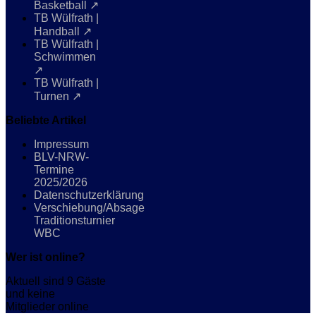
Basketball ↗
TB Wülfrath |
Handball ↗
TB Wülfrath |
Schwimmen
↗
TB Wülfrath |
Turnen ↗
Beliebte Artikel
Impressum
BLV-NRW-
Termine
2025/2026
Datenschutzerklärung
Verschiebung/Absage
Traditionsturnier
WBC
Wer ist online?
Aktuell sind 9 Gäste
und keine
Mitglieder online